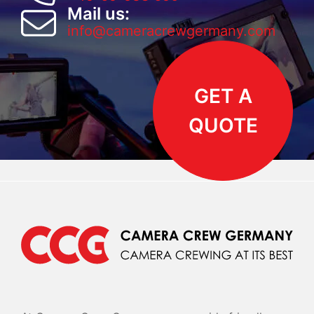
Mail us:
info@cameracrewgermany.com
GET A
QUOTE